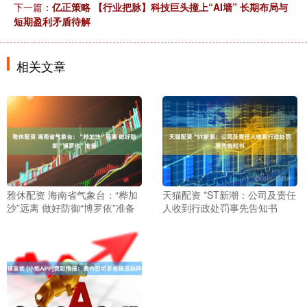
下一篇：
亿正策略 【行业把脉】科技巨头撞上“AI墙” 长期布局与
短期盈利矛盾待解
相关文章
雅休配资 海南省气象台：“桦加
天猫配资 *ST新潮：公司及责任
沙”远离 做好防御“博罗依”准备
人收到行政处罚事先告知书