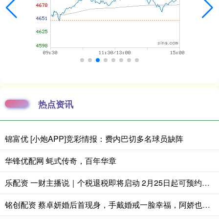
热点资讯
锦富优 [小炮APP]竞彩情报：费内巴切多名球员缺阵
华锋优配网 蚝式传奇，百年华章
乐配资 一财主播说｜个税退税即将启动 2月25日起可预约办理
铭创配资 蔡卓妍婚后首现身，手戴婚戒一脸幸福，阿娇也在送了54万结婚礼物