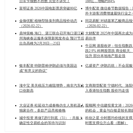
日常卡顿数不胜数 完全不讲究了
188亿，增幅约84%
富明证券 2026中国电影票房突破80亿
博牛配资 微信春节数据报告
外卡游客消费增速最快行业之
金御优配 植物型除臭剂商品报价动态
同花易配 对硝基苯乙酸商品报
（2026-02-22）
（2026-02-22）
鼎坤策略 海口、湛江联合召开海口湛江琼
大财配资 2025年中国再次成
州海峡春运服务保障新闻发布会 预计节后
易伙伴
出岛高峰为2月20日—23日
牛豆网 港股收评：恒生指数跌1
跌2.9% 科网股普跌 商业航
拉升 部分本地地产股走强
银丰配资 特朗普称伊朗必须与美国达
亿盛资产 伊朗总统：不会屈
成“有意义的协议”
涨中宝 美关税压力难阻增势，南非汽车出
文商期货配资 宁德时代、洛
口创新高
入香港恒生指数 股价均走强
大业证券 松延动力成春晚仿生人形机器人
股顺网 中信建投黄文涛：202
独家合作，多款产品亮相春晚
的机会，黄金与白银是较长期
城中投资 将做T进行到底（51）：共振！
科创之星 分时图均价线的支撑
确定性交易机会的等待与识别
时图支撑位怎么看（图解）