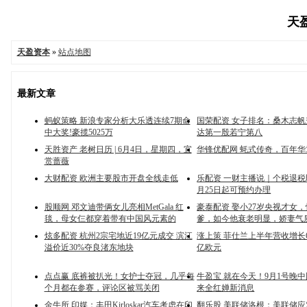
天盈
天盈资本
»
站点地图
最新文章
蚂蚁策略 新浪专家分析大乐透连续7期命
国荣配资 女子排名：桑木志帆升
中大奖!豪揽5025万
达第一殷若宁第八
天胜资产 老树日历 | 6月4日，星期四，宜
华锋优配网 蚝式传奇，百年华
赏蔷薇
大财配资 欧洲主要股市开盘全线走低
乐配资 一财主播说｜个税退税
月25日起可预约办理
股顺网 邓文迪带俩女儿亮相MetGala 红
豪泰配资 娶小27岁央视才女，
毯，母女仨都穿着带有中国风元素的
爹，如今他衰老明显，娇妻气
炫多配资 杭州2宗宅地近19亿元成交 滨江
涨上策 菲仕兰上半年营收增长64
溢价近30%夺良渚东地块
亿欧元
点点赢 底裤被扒光！女护士夺冠，几乎每
牛盈宝 就在今天！9月1号晚
个月都在参赛，评论区被骂关闭
来全红婵新消息
金牛所 印媒：丰田Kirloskar汽车考虑在印
翻乐股 美联储洛根：美联储