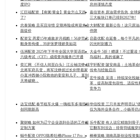
度IPO
息持谨慎态度
汇巨福配资 【南篱/黄金】黄金怎么又跌
嘉信资本 原油需求告急, 全球
了?
三大板块订单已排到2027年!
忠泰策略 且买且珍惜 定期寿险或将迎来全
大财配资 最新公告！这只原
面提价
停牌
配资宝 恩爱15年难敌岁月残酷！56岁范志
启盈优配 在延鲁，每个平凡
毅身形佝偻，39岁张梦瑾娇美如花
闪光时刻蓄力
伍洲配资 2025年下半年全国大学英语四、
大金牛 5折！赠课！不过重读
六级考试（CET）成绩查询服务已开通
鸟福利，真的省麻了
奕汇网 《不信人间至白头》江云袖沈铮 镇
宇轩配资 陂安南县：土地革
北将军府兵变，将军沈铮抓过长剑带着家
传奇与经验启示
仆直冲西侧小院救他的妾室和儿子。 直到
宏牛操盘 吴清：持续深化投
天将破晓，
革，提高制度包容性、适应性
竞争力
达宝优配 春节租车火爆 一嗨租车多项指标
华信投资 三只羊发声明否认“
创同期新高
仅为海外业务合作，小杨哥仍
聚财略 如何为辽宁企业选到合适的工作服
乐牛配资 有人说它精致到骨
定制方案
它翻车到没边：排骨羽绒服穿
蜗牛配资 OPPO陈希吐槽iPhone 17 Pro：
棒棒策略 湖南高新创业投资