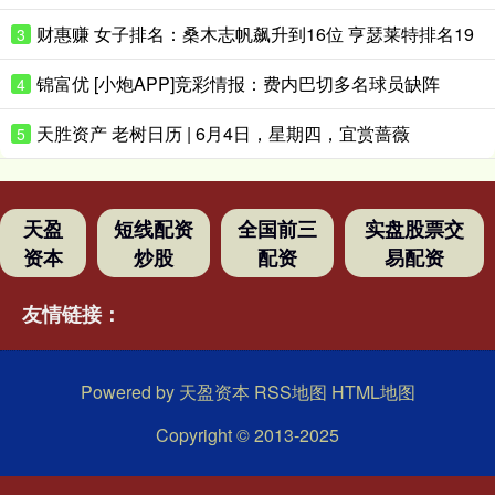
财惠赚 女子排名：桑木志帆飙升到16位 亨瑟莱特排名19
3
锦富优 [小炮APP]竞彩情报：费内巴切多名球员缺阵
4
天胜资产 老树日历 | 6月4日，星期四，宜赏蔷薇
5
天盈
短线配资
全国前三
实盘股票交
资本
炒股
配资
易配资
友情链接：
Powered by
天盈资本
RSS地图
HTML地图
Copyright
© 2013-2025