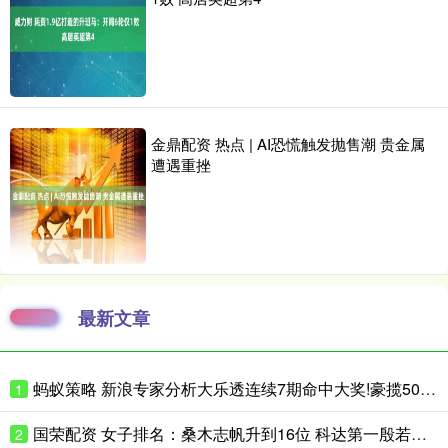
金鼎配资 热点 | AI恐慌触发抛售潮 贵金属
遭遇重挫
最新文章
蚂蚁策略 新浪专家分析大乐透连续7期命中大奖!豪揽5025万
1
国荣配资 女子排名：桑木志帆升到16位 科达第一殷若宁第八
2