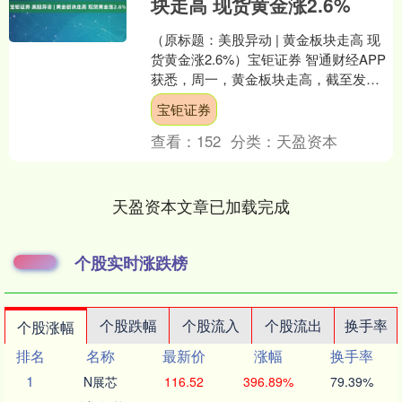
块走高 现货黄金涨2.6%
（原标题：美股异动 | 黄金板块走高 现
货黄金涨2.6%）宝钜证券 智通财经APP
获悉，周一，黄金板块走高，截至发
稿，金田(GFI.US)涨超8%，皇家黄金
宝钜证券
(R....
查看：
152
分类：
天盈资本
天盈资本文章已加载完成
个股实时涨跌榜
个股跌幅
个股流入
个股流出
换手率
个股涨幅
排名
名称
最新价
涨幅
换手率
1
N展芯
116.52
396.89%
79.39%