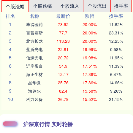
个股跌幅
个股流入
个股流出
换手率
个股涨幅
排名
名称
最新价
涨幅
换手率
1
毕得医药
73.92
20.00%
11.62%
2
百普赛斯
77.7
20.00%
23.31%
3
北方长龙
113.23
20.00%
12.25%
4
蓝盾光电
22.81
19.99%
0.58%
5
信濠光电
20.72
19.98%
11.95%
6
近岸蛋白
54.9
17.51%
11.39%
7
海正生材
12.17
17.36%
6.47%
8
晶华微
25.76
17.36%
14.66%
9
海达尔
82.4
15.58%
9.26%
10
科力装备
26.79
15.52%
21.15%
沪深京行情 实时轮播