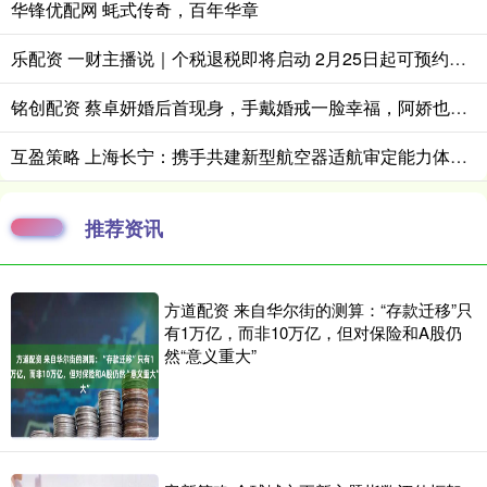
华锋优配网 蚝式传奇，百年华章
乐配资 一财主播说｜个税退税即将启动 2月25日起可预约办理
铭创配资 蔡卓妍婚后首现身，手戴婚戒一脸幸福，阿娇也在送了54万结婚礼物
互盈策略 上海长宁：携手共建新型航空器适航审定能力体系 打造低空经济质量基础设施“一站式”服务平台
推荐资讯
方道配资 来自华尔街的测算：“存款迁移”只
有1万亿，而非10万亿，但对保险和A股仍
然“意义重大”