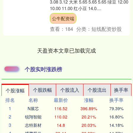
3.08 3.12 大米 5.65 5.65 5.65 绿豆 12.00
10.00 11.00 红小豆 14.0....
公牛配资端
查看：
184
分类：
短线配资炒股
天盈资本文章已加载完成
个股实时涨跌榜
个股跌幅
个股流入
个股流出
换手率
个股涨幅
排名
名称
最新价
涨幅
换手率
1
N展芯
116.52
396.89%
79.39%
2
锐翔智能
110.02
20.21%
16.80%
3
志特新材
14.8
20.03%
14.18%