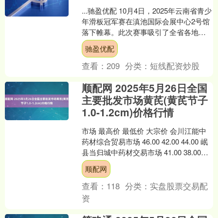
...驰盈优配 10月4日，2025年云南省青少
年滑板冠军赛在滇池国际会展中心2号馆
落下帷幕。此次赛事吸引了全省各地众
多青少年滑板爱好者踊跃参与，为滑板
驰盈优配
运动在云....
查看：
209
分类：
短线配资炒股
顺配网 2025年5月26日全国
主要批发市场黄芪(黄芪节子
1.0-1.2cm)价格行情
市场 最高价 最低价 大宗价 会川江能中
药材综合贸易市场 46.00 42.00 44.00 岷
县当归城中药材交易市场 41.00 38.00
39.50 全国....
顺配网
查看：
118
分类：
实盘股票交易配
资