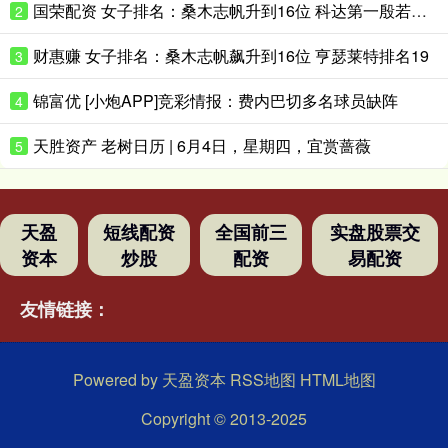
国荣配资 女子排名：桑木志帆升到16位 科达第一殷若宁第八
2
财惠赚 女子排名：桑木志帆飙升到16位 亨瑟莱特排名19
3
锦富优 [小炮APP]竞彩情报：费内巴切多名球员缺阵
4
天胜资产 老树日历 | 6月4日，星期四，宜赏蔷薇
5
天盈
短线配资
全国前三
实盘股票交
资本
炒股
配资
易配资
友情链接：
Powered by
天盈资本
RSS地图
HTML地图
Copyright
© 2013-2025