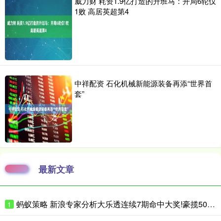
威力财 耗资1.9亿打造的升班马：开局6轮仅
1败 高居英超第4
中祥配资 石化机械新能源装备再添“世界首
套”
最新文章
蚂蚁策略 新浪专家分析大乐透连续7期命中大奖!豪揽5025万
1