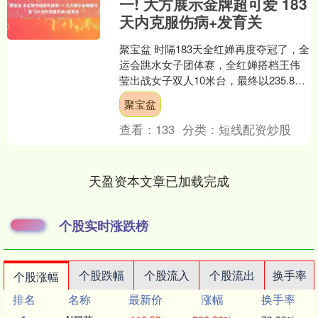
一! 大方展示金牌超可爱 183
天内克服伤病+发育关
聚宝盆 时隔183天全红婵再度夺冠了，全
运会跳水女子团体赛，全红婵搭档王伟
莹出战女子双人10米台，最终以235.86
分力压陈芋汐/掌敏洁的234.96分，帮助
聚宝盆
广....
查看：
133
分类：
短线配资炒股
天盈资本文章已加载完成
个股实时涨跌榜
个股跌幅
个股流入
个股流出
换手率
个股涨幅
排名
名称
最新价
涨幅
换手率