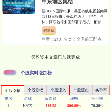
中东地区集结
据CCTV国际时讯，美国有线电视新闻网
2月18日报道，美军在约旦、沙特、巴
林、阿联酋等多国部署了战机、预警机
和无人机等力量。美军还在红海、波斯
锦富优
湾和霍尔木兹海峡附....
查看：
213
分类：
全国前三配资
天盈资本文章已加载完成
个股实时涨跌榜
个股跌幅
个股流入
个股流出
换手率
个股涨幅
排名
名称
最新价
涨幅
换手率
1
N展芯
116.52
396.89%
79.39%