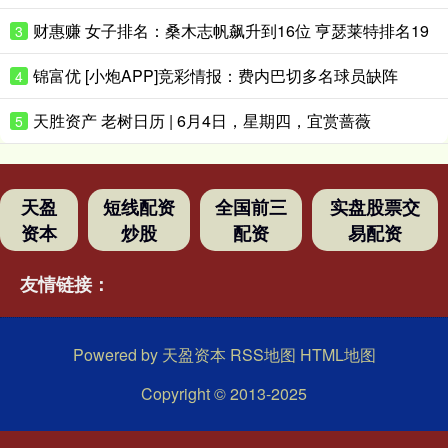
财惠赚 女子排名：桑木志帆飙升到16位 亨瑟莱特排名19
3
锦富优 [小炮APP]竞彩情报：费内巴切多名球员缺阵
4
天胜资产 老树日历 | 6月4日，星期四，宜赏蔷薇
5
天盈
短线配资
全国前三
实盘股票交
资本
炒股
配资
易配资
友情链接：
Powered by
天盈资本
RSS地图
HTML地图
Copyright
© 2013-2025