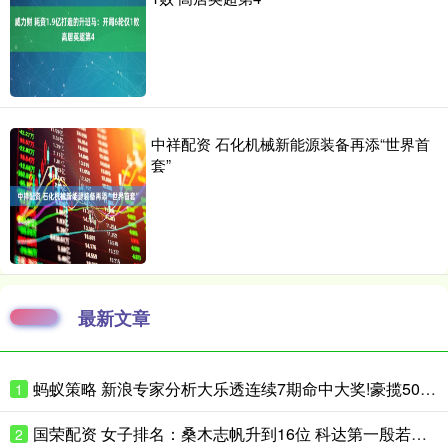
中祥配资 石化机械新能源装备再添“世界首
套”
最新文章
蚂蚁策略 新浪专家分析大乐透连续7期命中大奖!豪揽5025万
1
国荣配资 女子排名：桑木志帆升到16位 科达第一殷若宁第八
2